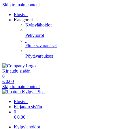
Skip to main content
Etusivu
Kategoriat
Kylpylähoidot
Pelivuorot
Fitness-varaukset
Pöytävaraukset
Kirjaudu sisään
0
€
0,00
Skip to main content
Etusivu
Kirjaudu sisään
0
€
0,00
Kylpylähoidot