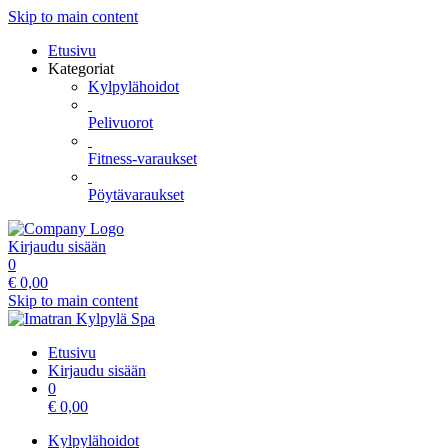
Skip to main content
Etusivu
Kategoriat
Kylpylähoidot
Pelivuorot
Fitness-varaukset
Pöytävaraukset
Kirjaudu sisään
0
€
0,00
Skip to main content
Etusivu
Kirjaudu sisään
0
€
0,00
Kylpylähoidot