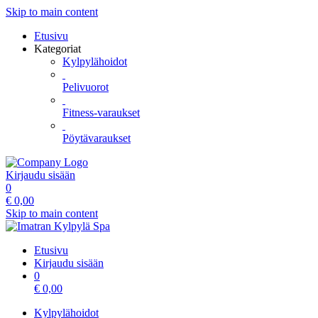
Skip to main content
Etusivu
Kategoriat
Kylpylähoidot
Pelivuorot
Fitness-varaukset
Pöytävaraukset
Kirjaudu sisään
0
€
0,00
Skip to main content
Etusivu
Kirjaudu sisään
0
€
0,00
Kylpylähoidot