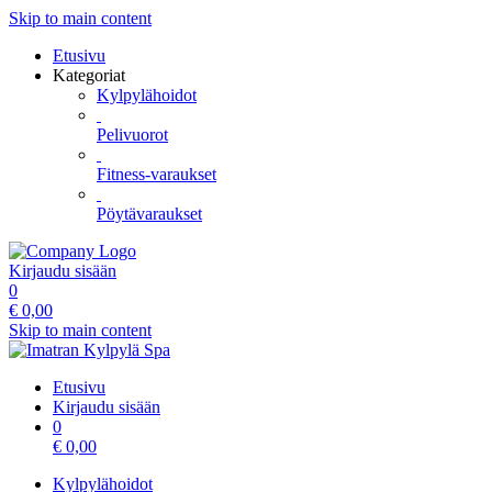
Skip to main content
Etusivu
Kategoriat
Kylpylähoidot
Pelivuorot
Fitness-varaukset
Pöytävaraukset
Kirjaudu sisään
0
€
0,00
Skip to main content
Etusivu
Kirjaudu sisään
0
€
0,00
Kylpylähoidot