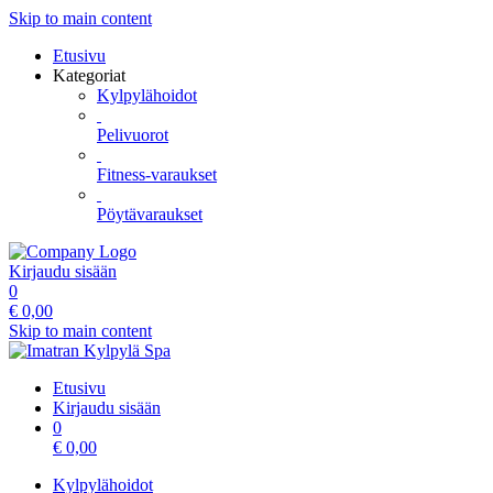
Skip to main content
Etusivu
Kategoriat
Kylpylähoidot
Pelivuorot
Fitness-varaukset
Pöytävaraukset
Kirjaudu sisään
0
€
0,00
Skip to main content
Etusivu
Kirjaudu sisään
0
€
0,00
Kylpylähoidot