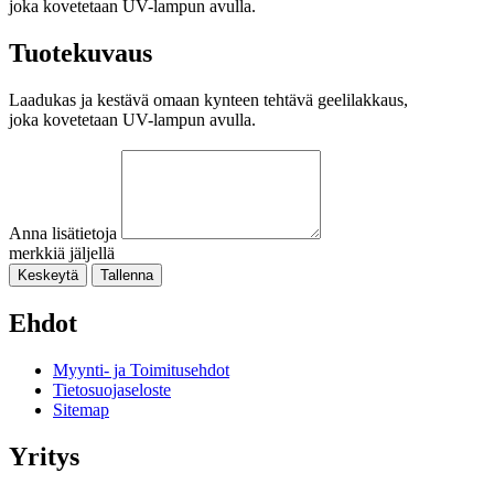
joka kovetetaan UV-lampun avulla.
Tuotekuvaus
Laadukas ja kestävä omaan kynteen tehtävä geelilakkaus,
joka kovetetaan UV-lampun avulla.
Anna lisätietoja
merkkiä jäljellä
Keskeytä
Tallenna
Ehdot
Myynti- ja Toimitusehdot
Tietosuojaseloste
Sitemap
Yritys