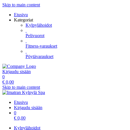
Skip to main content
Etusivu
Kategoriat
Kylpylähoidot
Pelivuorot
Fitness-varaukset
Pöytävaraukset
Kirjaudu sisään
0
€
0,00
Skip to main content
Etusivu
Kirjaudu sisään
0
€
0,00
Kylpylähoidot