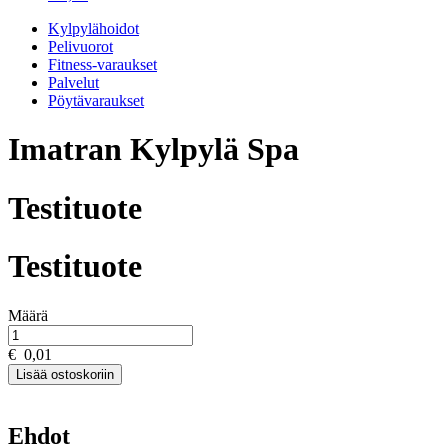
Kylpylähoidot
Pelivuorot
Fitness-varaukset
Palvelut
Pöytävaraukset
Imatran Kylpylä Spa
Testituote
Testituote
Määrä
€
0,01
Lisää ostoskoriin
Ehdot