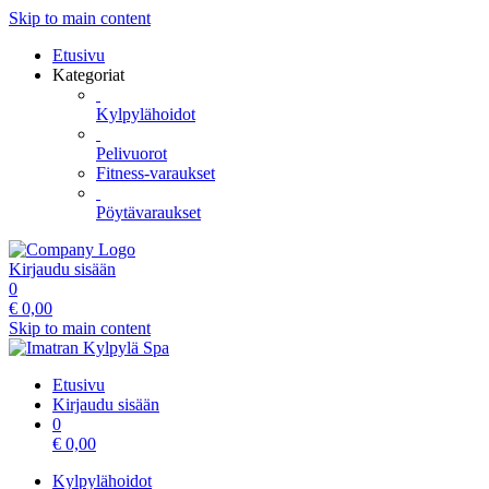
Skip to main content
Etusivu
Kategoriat
Kylpylähoidot
Pelivuorot
Fitness-varaukset
Pöytävaraukset
Kirjaudu sisään
0
€
0,00
Skip to main content
Etusivu
Kirjaudu sisään
0
€
0,00
Kylpylähoidot