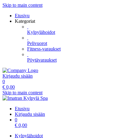
Skip to main content
Etusivu
Kategoriat
Kylpylähoidot
Pelivuorot
Fitness-varaukset
Pöytävaraukset
Kirjaudu sisään
0
€
0,00
Skip to main content
Etusivu
Kirjaudu sisään
0
€
0,00
Kylpylähoidot