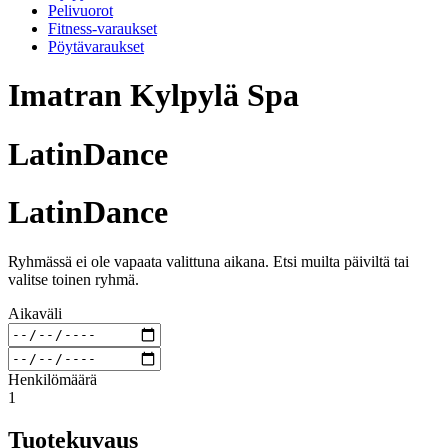
Pelivuorot
Fitness-varaukset
Pöytävaraukset
Imatran Kylpylä Spa
LatinDance
LatinDance
Ryhmässä ei ole vapaata valittuna aikana. Etsi muilta päiviltä tai
valitse toinen ryhmä.
Aikaväli
Henkilömäärä
1
Tuotekuvaus