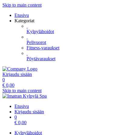
Skip to main content
Etusivu
Kategoriat
Kylpylähoidot
Pelivuorot
Fitness-varaukset
Pöytävaraukset
Kirjaudu sisään
0
€
0,00
Skip to main content
Etusivu
Kirjaudu sisään
0
€
0,00
Kylpylähoidot