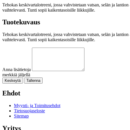
Tehokas keskivartalotreeni, jossa vahvistetaan vatsan, selän ja lantion
vaihtelevasti. Tunti sopii kaikentasoisille liikkujille.
Tuotekuvaus
Tehokas keskivartalotreeni, jossa vahvistetaan vatsan, selän ja lantion
vaihtelevasti. Tunti sopii kaikentasoisille liikkujille.
Anna lisätietoja
merkkiä jäljellä
Keskeytä
Tallenna
Ehdot
Myynti- ja Toimitusehdot
Tietosuojaseloste
Sitemap
Yritys