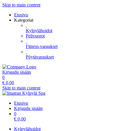
Skip to main content
Etusivu
Kategoriat
Kylpylähoidot
Pelivuorot
Fitness-varaukset
Pöytävaraukset
Kirjaudu sisään
0
€
0,00
Skip to main content
Etusivu
Kirjaudu sisään
0
€
0,00
Kylpylähoidot